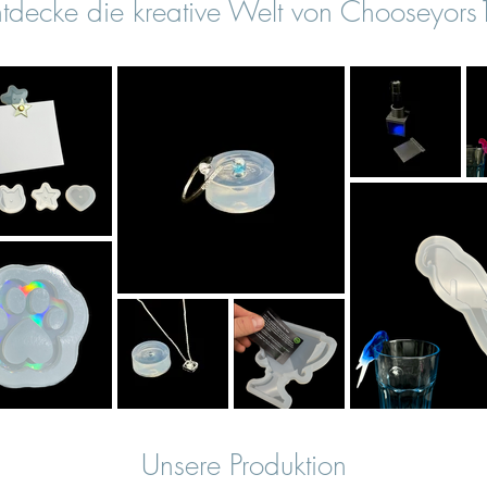
tdecke die kreative Welt von Chooseyor
Unsere Produktion