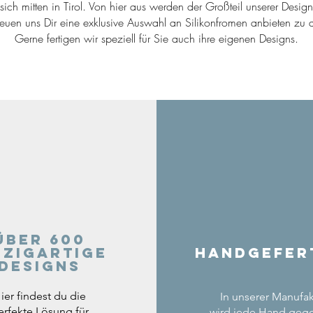
ich mitten in Tirol. Von hier aus werden der Großteil unserer Desig
reuen uns Dir eine exklusive Auswahl an Silikonfromen anbieten zu d
Gerne fertigen wir speziell für Sie auch ihre eigenen Designs.
Über 600
nzigartige
Handgefer
Designs
ier findest du die
In unserer Manufak
erfekte Lösung für
wird jede Hand geg