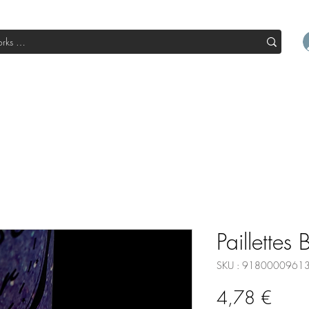
l
Boutique
Sale
Abo Box
Blog
Devenir un parte
Paillettes
SKU : 9180000961
Prix
4,78 €