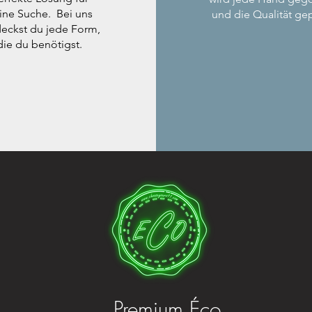
ine Suche. Bei uns
und die Qualität gep
eckst du jede Form,
die du benötigst.
Premium Éco