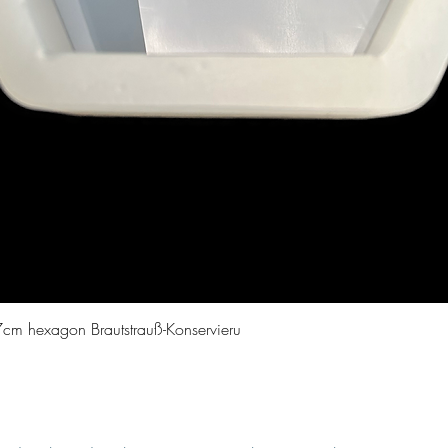
Aperçu rapide
cm hexagon Brautstrauß-Konservieru