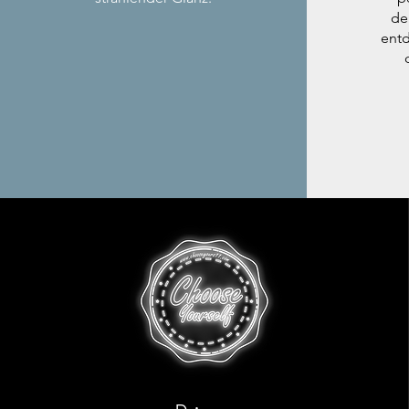
de
entd