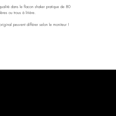
qualité dans le flacon shaker pratique de 80
res ou trous à litière.
original peuvent différer selon le moniteur !