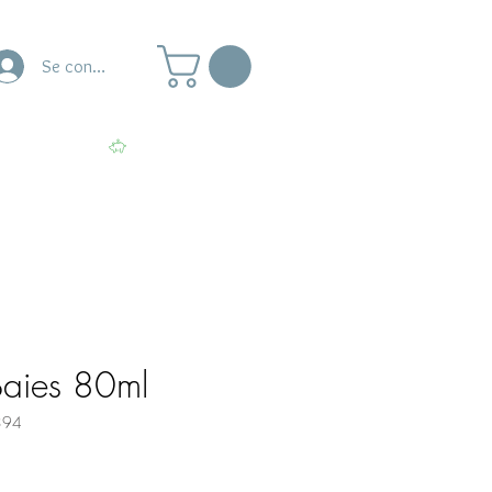
Se connecter
naire
Ateliers
Voir les points
 Baies 80ml
394