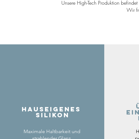
Unsere High-Tech Produktion befindet s
Wir f
Hauseigenes
ei
Silikon
Maximale Haltbarkeit und
H
strahlender Glanz.
p