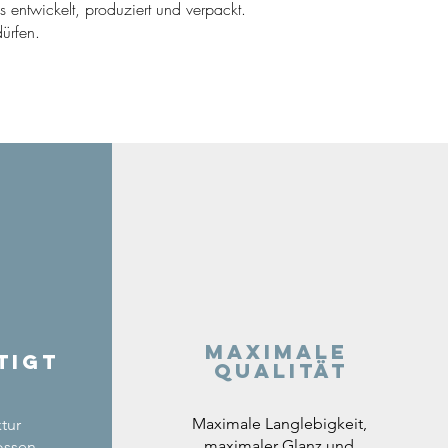
ns entwickelt, produziert und verpackt.
ürfen.
Maximale
tigt
Qualität
Maximale Langlebigkeit,
tur
maximaler Glanz und
ossen