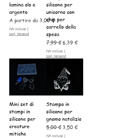
m
lamina olo e
silicone per
i
argento
unicorno con
chip per
Prezzo scontato
A partire da
3,00 €
carrello della
IVA inclusa
|
spesa
zzgl. Versand
Prezzo regolare
Prezzo scontato
7,99 €
6,39 €
IVA inclusa
|
zzgl. Versand
Mini set di
Stampo in
stampi in
silicone per
silicone per
gnomo natalizio
creature
Prezzo regolare
Prezzo scontato
5,00 €
3,50 €
mitiche
IVA inclusa
|