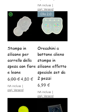
IVA inclusa
|
zzgl. Versand
Olo 2.0
Stampo in
Orecchini a
silicone per
bottone alieno
carrello della
stampo in
spesa con fiore
silicone effetto
e leone
speciale set da
2 pezzi
Prezzo regolare
Prezzo scontato
6,00 €
4,80 €
Prezzo
6,99 €
IVA inclusa
|
zzgl. Versand
IVA inclusa
|
zzgl. Versand