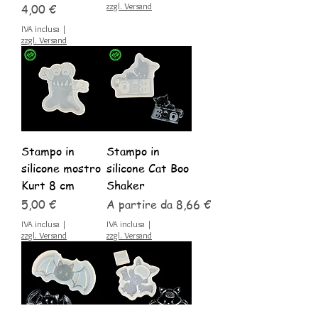
Prezzo
zzgl. Versand
4,00 €
IVA inclusa
|
zzgl. Versand
Stampo in
Stampo in
silicone mostro
silicone Cat Boo
Kurt 8 cm
Shaker
Prezzo
Prezzo scontato
5,00 €
A partire da
8,66 €
IVA inclusa
|
IVA inclusa
|
zzgl. Versand
zzgl. Versand