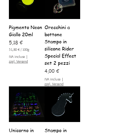
Pigmento Neon
Orecchini a
Giallo 20ml
bottone
Stampo in
Prezzo
5,18 €
silicone Rider
51,80 €
/
100g
5
Special Effect
IVA inclusa
|
1
zzgl. Versand
set 2 pezzi
,
8
Prezzo
4,00 €
0
IVA inclusa
|
€
zzgl. Versand
p
e
r
1
0
0
G
r
a
Unicorno in
Stampo in
m