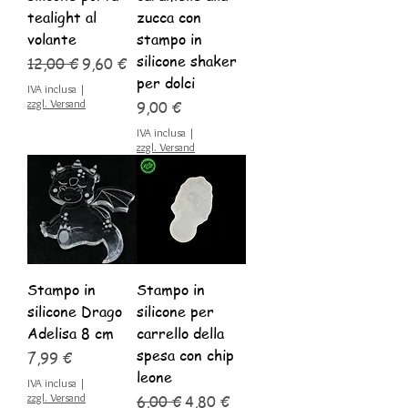
tealight al
zucca con
volante
stampo in
silicone shaker
Prezzo regolare
Prezzo scontato
12,00 €
9,60 €
per dolci
IVA inclusa
|
zzgl. Versand
Prezzo
9,00 €
IVA inclusa
|
zzgl. Versand
Stampo in
Stampo in
silicone Drago
silicone per
Adelisa 8 cm
carrello della
spesa con chip
Prezzo
7,99 €
leone
IVA inclusa
|
zzgl. Versand
Prezzo regolare
Prezzo scontato
6,00 €
4,80 €