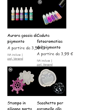
Aurora goccia di
Caduta
pigmento
fotocromatica
del pigmento
Prezzo scontato
A partire da
3,50 €
Prezzo scontato
A partire da
3,99 €
IVA inclusa
|
zzgl. Versand
IVA inclusa
|
zzgl. Versand
Stampo in
Sacchetto per
silicone porta
caramelle alla