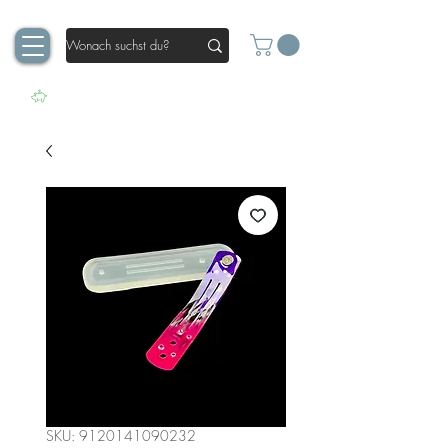
SKU: 9120141090232