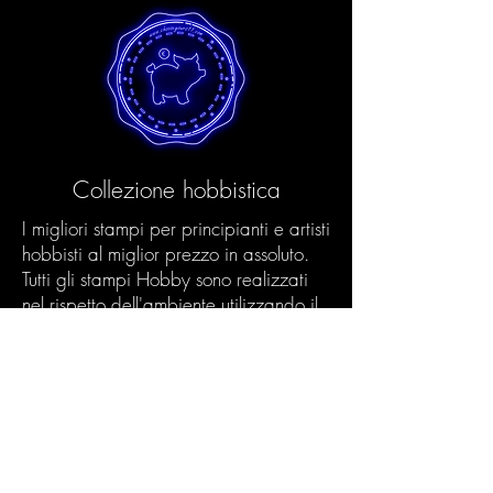
Collezione hobbistica
I migliori stampi per principianti e artisti
hobbisti al miglior prezzo in assoluto.
Tutti gli stampi Hobby sono realizzati
nel rispetto dell'ambiente utilizzando il
nostro processo Eco e processi di
produzione innovativi. In questo modo
garantiamo una qualità eccellente
anche agli artisti hobbisti.
Prodotti Scopri >