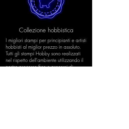
Collezione hobbistica
I migliori stampi per principianti e artisti
hobbisti al miglior prezzo in assoluto.
Tutti gli stampi Hobby sono realizzati
nel rispetto dell'ambiente utilizzando il
nostro processo Eco e processi di
produzione innovativi. In questo modo
garantiamo una qualità eccellente
anche agli artisti hobbisti.
Prodotti Scopri >
La tua scatola di