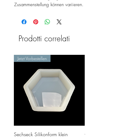
Zusammenstellung können variieren.
Prodotti correlati
Jetzt Vorbestellen
Sechseck Silikonform klein
Geschenk Stecker 10cm 