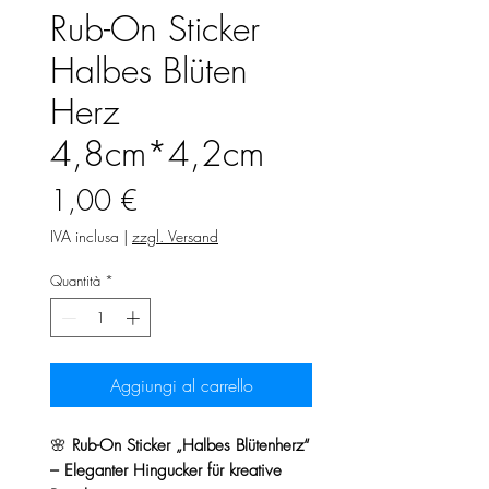
Rub-On Sticker
Halbes Blüten
Herz
4,8cm*4,2cm
Prezzo
1,00 €
IVA inclusa
|
zzgl. Versand
Quantità
*
Aggiungi al carrello
🌸
Rub-On Sticker „Halbes Blütenherz“
– Eleganter Hingucker für kreative