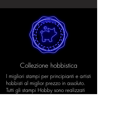
Collezione hobbistica
I migliori stampi per principianti e artisti
hobbisti al miglior prezzo in assoluto.
Tutti gli stampi Hobby sono realizzati
nel rispetto dell'ambiente utilizzando il
nostro processo Eco e processi di
produzione innovativi. In questo modo
garantiamo una qualità eccellente
anche agli artisti hobbisti.