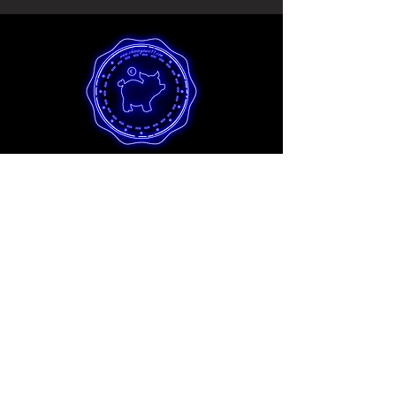
Collezione hobbistica
I migliori stampi per principianti e artisti
hobbisti al miglior prezzo in assoluto.
Tutti gli stampi Hobby sono realizzati
nel rispetto dell'ambiente utilizzando il
nostro processo Eco e processi di
produzione innovativi. In questo modo
garantiamo una qualità eccellente
anche agli artisti hobbisti.
Prodotti Scopri >