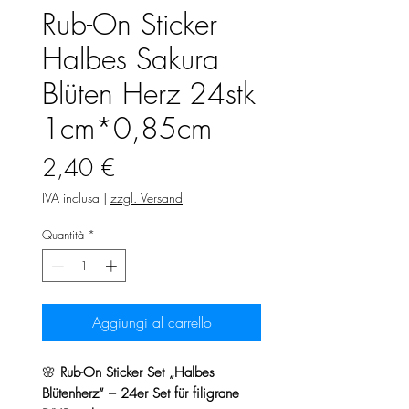
Rub-On Sticker
Halbes Sakura
Blüten Herz 24stk
1cm*0,85cm
Prezzo
2,40 €
IVA inclusa
|
zzgl. Versand
Quantità
*
Aggiungi al carrello
🌸
Rub-On Sticker Set „Halbes
Blütenherz“ – 24er Set für filigrane