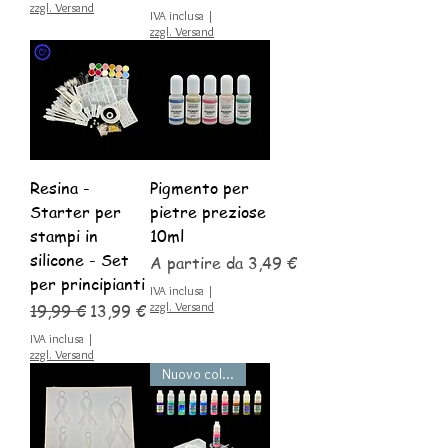
zzgl. Versand
IVA inclusa
|
zzgl. Versand
Resina -
Pigmento per
Starter per
pietre preziose
stampi in
10ml
silicone - Set
Prezzo scontato
A partire da
3,49 €
per principianti
IVA inclusa
|
Prezzo regolare
Prezzo scontato
zzgl. Versand
19,99 €
13,99 €
IVA inclusa
|
zzgl. Versand
Nuovo colore disponibile