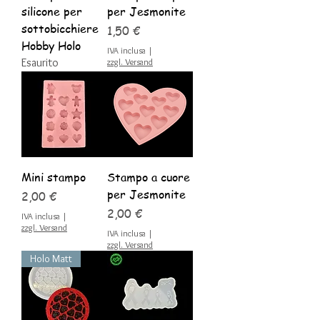
silicone per
per Jesmonite
sottobicchiere
Prezzo
1,50 €
Hobby Holo
IVA inclusa
|
Esaurito
zzgl. Versand
Mini stampo
Stampo a cuore
per Jesmonite
Prezzo
2,00 €
Prezzo
2,00 €
IVA inclusa
|
zzgl. Versand
IVA inclusa
|
zzgl. Versand
Holo Matt