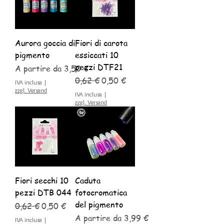
Aurora goccia di
Fiori di carota
pigmento
essiccati 10
pezzi DTF21
Prezzo scontato
A partire da
3,50 €
Prezzo regolare
Prezzo scontato
0,62 €
0,50 €
IVA inclusa
|
zzgl. Versand
IVA inclusa
|
zzgl. Versand
Fiori secchi 10
Caduta
pezzi DTB 044
fotocromatica
del pigmento
Prezzo regolare
Prezzo scontato
0,62 €
0,50 €
Prezzo scontato
A partire da
3,99 €
IVA inclusa
|