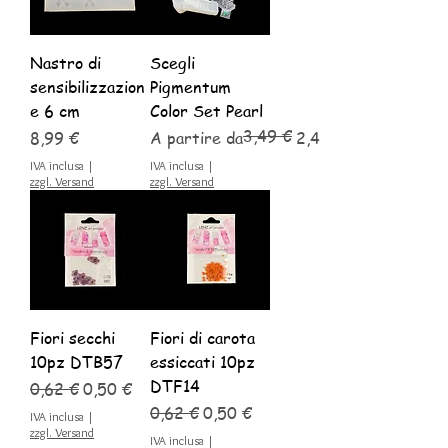
Nastro di
Scegli
sensibilizzazion
Pigmentum
e 6 cm
Color Set Pearl
3,49 €
Prezzo
Prezzo regolare
Prezzo scontato
8,99 €
A partire da
2,44 €
IVA inclusa
|
IVA inclusa
|
zzgl. Versand
zzgl. Versand
Fiori secchi
Fiori di carota
10pz DTB57
essiccati 10pz
DTF14
Prezzo regolare
Prezzo scontato
0,62 €
0,50 €
Prezzo regolare
Prezzo scontato
0,62 €
0,50 €
IVA inclusa
|
zzgl. Versand
IVA inclusa
|