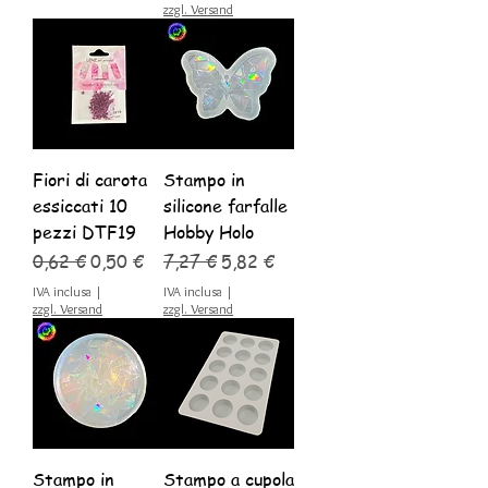
zzgl. Versand
Fiori di carota
Stampo in
essiccati 10
silicone farfalle
pezzi DTF19
Hobby Holo
Prezzo regolare
Prezzo scontato
Prezzo regolare
Prezzo scontato
0,62 €
0,50 €
7,27 €
5,82 €
IVA inclusa
|
IVA inclusa
|
zzgl. Versand
zzgl. Versand
Stampo in
Stampo a cupola