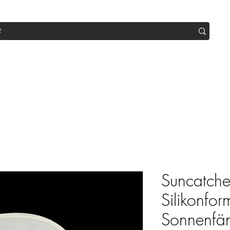
op
Sale
Abo Box
Blog
Werde Partner
Workshop
Suncatche
Silikonfor
Sonnenfä