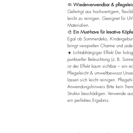
🧼
Wiederverwendbar & pflegeleic
Gefertigt aus hochwertigem, flexibl
leicht zu reinigen. Geeignet für U
Materialien.
🎨
Ein Must-have für kreative Köpfe
Egal ob Sommerdeko, Kindergeburt
bringt verspielten Charme und jed
☀️ Lichtabhängiger Effekt Der hologr
punktueller Beleuchtung (z. B. Sonne
ist der Effekt kaum sichtbar – ein 
Pflegeleicht & umweltbewusst Unse
lassen sich leicht reinigen. Pflege
Anwendungshinweis Bitte kein Trenn
Struktur beschädigen. Verwende aus
ein perfektes Ergebnis.