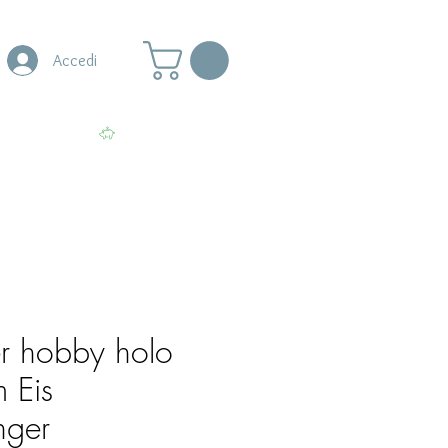
Accedi
s
More
Visualizza punti
r hobby holo
m Eis
nger