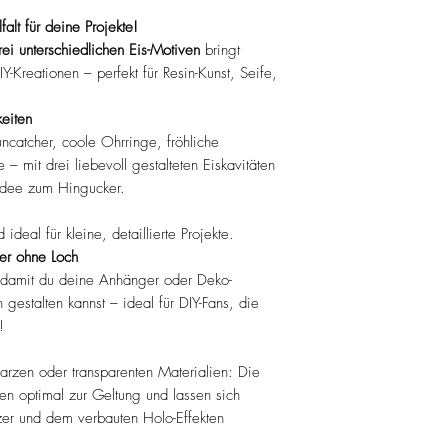
alt für deine Projekte!
rei unterschiedlichen Eis-Motiven
bringt
Y-Kreationen – perfekt für Resin-Kunst, Seife,
eiten
ncatcher, coole Ohrringe, fröhliche
– mit drei liebevoll gestalteten Eiskavitäten
idee zum Hingucker.
ideal für kleine, detaillierte Projekte.
er ohne Loch
 damit du deine Anhänger oder Deko-
gestalten kannst – ideal für DIY-Fans, die
!
rzen oder transparenten Materialien: Die
en optimal zur Geltung und lassen sich
zer und dem verbauten Holo-Effekten