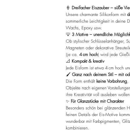
🍦
Dreifacher Eiszauber – süße Vielf
Unsere charmante Silikonform mit
d
sommerliche Leichtigkeit in deine DI
Wachs, Epoxy usw.
💡
3 Motive – unendliche Möglichk
Ob stylischer Schlüsselanhänger, Su
Magneten oder dekorative Streuteile 
(je ca.
4 cm hoch
) wird jede Gieß
📐
Kompakt & kreativ
Jede Eisform ist etwa 4 cm hoch und 
🖌️
Ganz nach deinem Stil – mit od
Die Form enthält
keine Vorbohrung
,
Objekte nach eigenen Vorstellungen 
ihre Kreativität voll ausleben wollen
✨
Für Glanzstücke mit Charakter
Besonders schön bei glänzenden Ha
feinen Details der Eis-Motive komm
wunderbar mit Farbpigmenten, Glit
kombinieren.