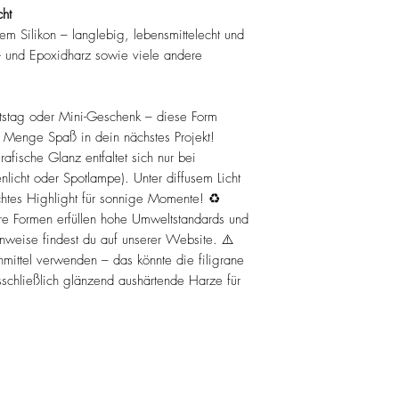
ht
em Silikon – langlebig, lebensmittelecht und
V- und Epoxidharz sowie viele andere
stag oder Mini-Geschenk – diese Form
e Menge Spaß in dein nächstes Projekt!
afische Glanz entfaltet sich nur bei
nlicht oder Spotlampe). Unter diffusem Licht
echtes Highlight für sonnige Momente! ♻️
re Formen erfüllen hohe Umweltstandards und
hinweise findest du auf unserer Website. ⚠️
mittel verwenden – das könnte die filigrane
schließlich glänzend aushärtende Harze für