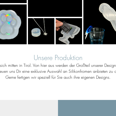
Unsere Produktion
ich mitten in Tirol. Von hier aus werden der Großteil unserer Desig
reuen uns Dir eine exklusive Auswahl an Silikonfromen anbieten zu d
Gerne fertigen wir speziell für Sie auch ihre eigenen Designs.