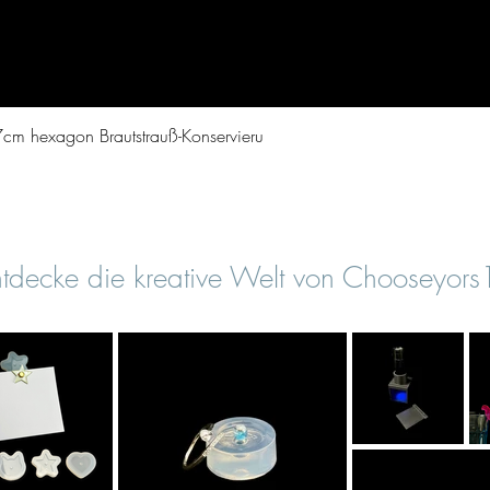
Vista rapida
cm hexagon Brautstrauß-Konservieru
tdecke die kreative Welt von Chooseyor