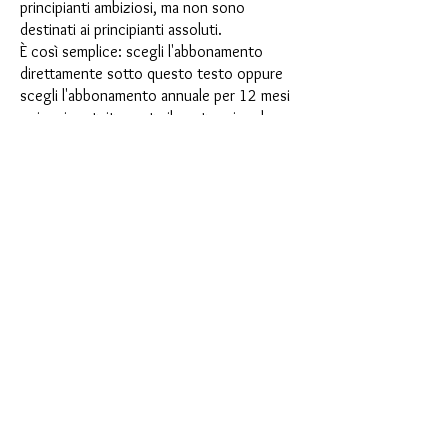
principianti ambiziosi, ma non sono
destinati ai principianti assoluti.
È così semplice: scegli l'abbonamento
direttamente sotto questo testo oppure
scegli l'abbonamento annuale per 12 mesi
e ricevi gratuitamente il nostro piccolo
calendario dell'Avvento. Una volta
completato l'abbonamento, potrai
annullarlo mensilmente. Una volta
effettuato l'ordine, riceverai una volta al
mese la nostra ultima casella di
abbonamento, che ha un nuovo
entusiasmante motto ogni mese e offre
una nuova sfida. Che si tratti di nuovi
entusiasmanti stampi in silicone con effetti
speciali o di materiali innovativi come
porcellana finta, resina UV o vernici, ogni
mese vi aspetta un'avventura creativa. Hai
mai fatto uno shaker? Questa scatola non
è per procrastinatori, perché ogni mese
riceverai una nuova sfida creativa che farà