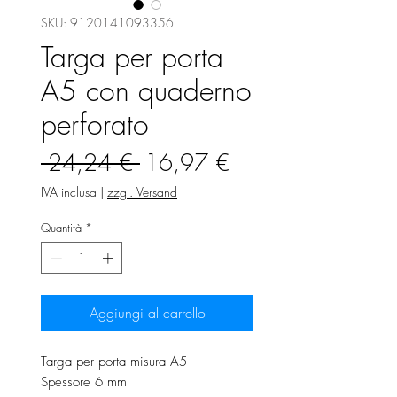
SKU: 9120141093356
Targa per porta
A5 con quaderno
perforato
Prezzo
Prezzo
 24,24 € 
16,97 €
regolare
scontato
IVA inclusa
|
zzgl. Versand
Quantità
*
Aggiungi al carrello
Targa per porta misura A5
Spessore 6 mm