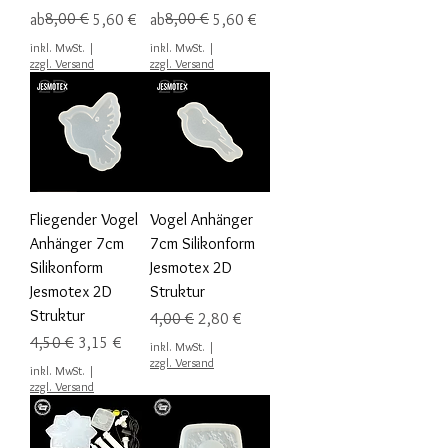
Standardpreis
Sale-Preis
8,00 €
Standardpreis
Sale-Preis
8,00 €
ab
5,60 €
ab
5,60 €
inkl. MwSt.
|
inkl. MwSt.
|
zzgl. Versand
zzgl. Versand
Fliegender Vogel
Vogel Anhänger
Anhänger 7cm
7cm Silikonform
Silikonform
Jesmotex 2D
Jesmotex 2D
Struktur
Struktur
Standardpreis
Sale-Preis
4,00 €
2,80 €
Standardpreis
Sale-Preis
4,50 €
3,15 €
inkl. MwSt.
|
zzgl. Versand
inkl. MwSt.
|
zzgl. Versand