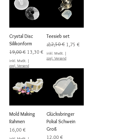
Crystal Disc
Teesieb set
Silikonform
Standardpreis
Sale-Preis
2,50 €
ab
1,75 €
Standardpreis
Sale-Preis
19,00 €
13,30 €
inkl. MwSt.
|
zzgl. Versand
inkl. MwSt.
|
zzgl. Versand
Mold Making
Glücksbringer
Rahmen
Pokal Schwein
Groß
Preis
16,00 €
Preis
12,00 €
inkl. MwSt.
|