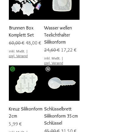
Brunnen Box
Wasser wellen
Komplett Set
Teelichthalter
Silikonform
Standardpreis
Sale-Preis
60,00 €
48,00 €
Standardpreis
Sale-Preis
24,60 €
17,22 €
inkl. MwSt.
|
zzgl. Versand
inkl. MwSt.
|
zzgl. Versand
Kreuz Silikonform
Schlüsselbrett
2cm
Silikonform 35cm
Schlüssel
Preis
5,99 €
Standardpreis
Sale-Preis
45,00 €
31,50 €