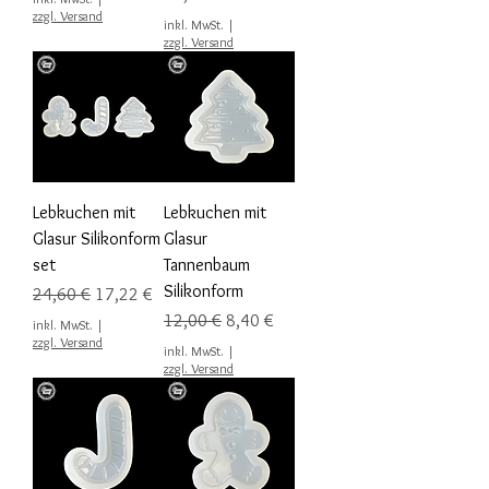
zzgl. Versand
inkl. MwSt.
|
zzgl. Versand
Lebkuchen mit
Lebkuchen mit
Glasur Silikonform
Glasur
set
Tannenbaum
Silikonform
Standardpreis
Sale-Preis
24,60 €
17,22 €
Standardpreis
Sale-Preis
12,00 €
8,40 €
inkl. MwSt.
|
zzgl. Versand
inkl. MwSt.
|
zzgl. Versand