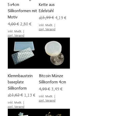
5x4cm
Kette aus
Silikonformen mit
Edelstahl
Motiv
Standardpreis
Sale-Preis
5,99 €
ab
4,19 €
Standardpreis
Sale-Preis
4,00 €
2,80 €
inkl. MwSt.
|
zzgl. Versand
inkl. MwSt.
|
zzgl. Versand
Klemmbaustein
Bitcoin Münze
baseplate
Silikonform 4cm
Silikonform
Standardpreis
Sale-Preis
4,99 €
3,49 €
Standardpreis
Sale-Preis
1,62 €
ab
1,13 €
inkl. MwSt.
|
zzgl. Versand
inkl. MwSt.
|
zzgl. Versand