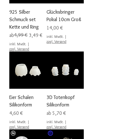
925 Silber
Glücksbringer
Schmuck set
Pokal 10cm Groß
Kette und Ring
Preis
14,00 €
Standardpreis
Sale-Preis
4,99 €
ab
3,49 €
inkl. MwSt.
|
zzgl. Versand
inkl. MwSt.
|
zzgl. Versand
Eier Schalen
3D Totenkopf
Silikonform
Silikonform
Preis
Sale-Preis
4,60 €
ab
5,70 €
inkl. MwSt.
|
inkl. MwSt.
|
zzgl. Versand
zzgl. Versand