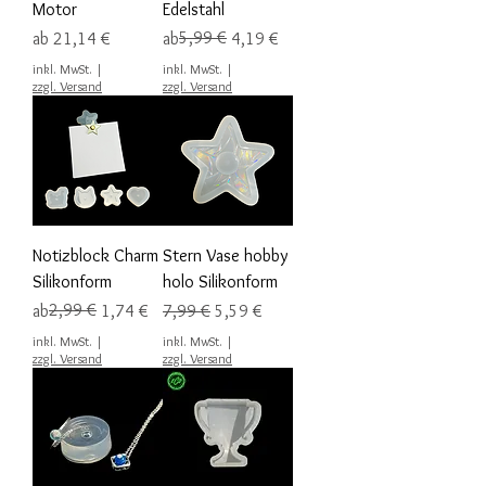
Motor
Edelstahl
Sale-Preis
Standardpreis
Sale-Preis
5,99 €
ab
21,14 €
ab
4,19 €
inkl. MwSt.
|
inkl. MwSt.
|
zzgl. Versand
zzgl. Versand
Notizblock Charm
Stern Vase hobby
Silikonform
holo Silikonform
Standardpreis
Sale-Preis
2,99 €
Standardpreis
Sale-Preis
ab
1,74 €
7,99 €
5,59 €
inkl. MwSt.
|
inkl. MwSt.
|
zzgl. Versand
zzgl. Versand