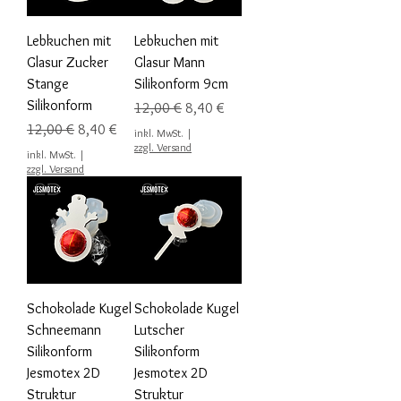
Lebkuchen mit
Lebkuchen mit
Glasur Zucker
Glasur Mann
Stange
Silikonform 9cm
Silikonform
Standardpreis
Sale-Preis
12,00 €
8,40 €
Standardpreis
Sale-Preis
12,00 €
8,40 €
inkl. MwSt.
|
zzgl. Versand
inkl. MwSt.
|
zzgl. Versand
Schokolade Kugel
Schokolade Kugel
Schneemann
Lutscher
Silikonform
Silikonform
Jesmotex 2D
Jesmotex 2D
Struktur
Struktur