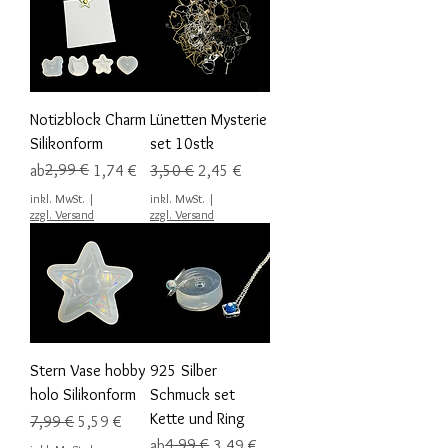
Notizblock Charm
Lünetten Mysterie
Silikonform
set 10stk
Standardpreis
Sale-Preis
2,99 €
Standardpreis
Sale-Preis
ab
1,74 €
3,50 €
2,45 €
inkl. MwSt.
|
inkl. MwSt.
|
zzgl. Versand
zzgl. Versand
Stern Vase hobby
925 Silber
holo Silikonform
Schmuck set
Kette und Ring
Standardpreis
Sale-Preis
7,99 €
5,59 €
Standardpreis
Sale-Preis
4,99 €
ab
3,49 €