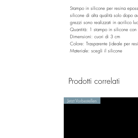
Stampo in silicone per resina epos
silicone di alta qualità solo dopo ave
grezzi sono realizzati in acrilico l
Quantità: 1 stampo in silicone con 
Dimensioni: cuori di 3 cm
Colore: Trasparente (ideale per res
Materiale: scegli il silicone
Prodotti correlati
Jetzt Vorbestellen