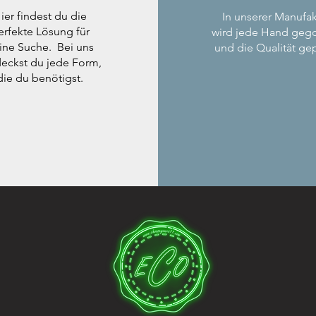
ier findest du die
In unserer Manufak
erfekte Lösung für
wird jede Hand geg
ine Suche. Bei uns
und die Qualität gep
eckst du jede Form,
die du benötigst.