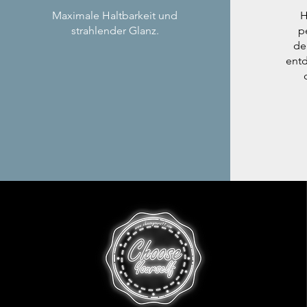
Maximale Haltbarkeit und
H
strahlender Glanz.
p
de
entd