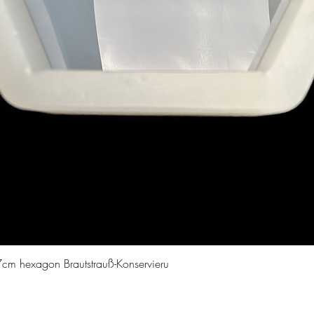
Vista rapida
cm hexagon Brautstrauß-Konservieru