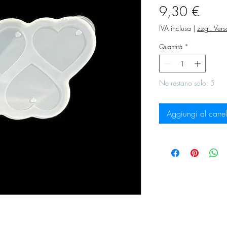
Prez
9,30 €
IVA inclusa
|
zzgl. Ver
Quantità
*
Ne restano solo: 5
Aggiungi al carrel