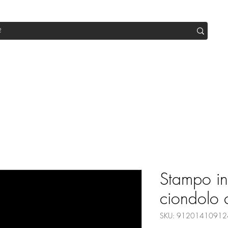
op
Sale
Abo Box
Blog
Werde Partner
Workshop
Stampo in 
ciondolo 
SKU: 91201410912