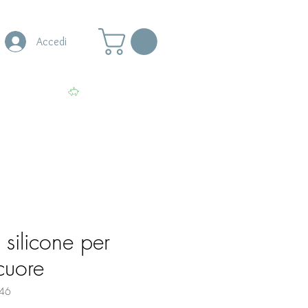
Accedi
s
More
Visualizza punti
silicone per
cuore
46