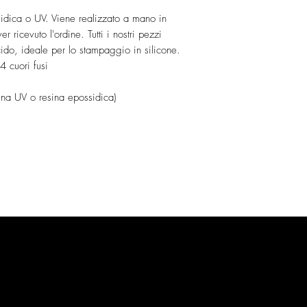
sidica o UV. Viene realizzato a mano in
r ricevuto l'ordine. Tutti i nostri pezzi
ucido, ideale per lo stampaggio in silicone.
4 cuori fusi
ina UV o resina epossidica)