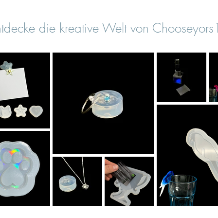
tdecke die kreative Welt von Chooseyor