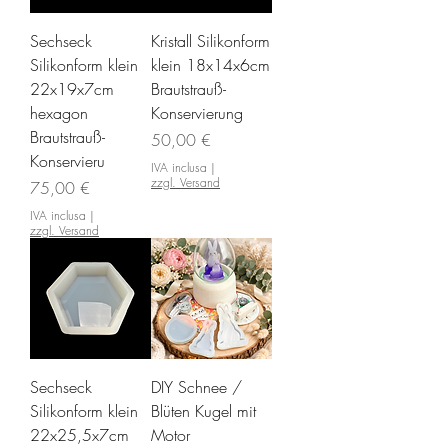
Sechseck
Kristall Silikonform
Silikonform klein
klein 18x14x6cm
22x19x7cm
Brautstrauß-
hexagon
Konservierung
Brautstrauß-
Prezzo
50,00 €
Konservieru
IVA inclusa
|
zzgl. Versand
Prezzo
75,00 €
IVA inclusa
|
zzgl. Versand
Sechseck
DIY Schnee /
Silikonform klein
Blüten Kugel mit
22x25,5x7cm
Motor