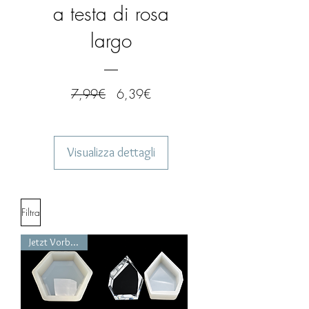
a testa di rosa
largo
Prezzo
Prezzo
7,99€
6,39€
regolare
scontato
Visualizza dettagli
Filtra
Jetzt Vorbestellen