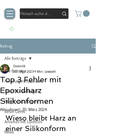
Beitrag
Alle Beiträge
Dominik
Alle Beiträge
21. März 2023
4 Min. Lesezeit
Top 3 Fehler mit
Anleitungen Tutorials
Epoxidharz
Shop Vorstellungen
Silikonformen
Blog Vorstellungen
Aktualisiert:
20. März 2024
Resin Gems
Wieso bleibt Harz an 
Arbeiten mit Lünetten
einer Silikonform 
News