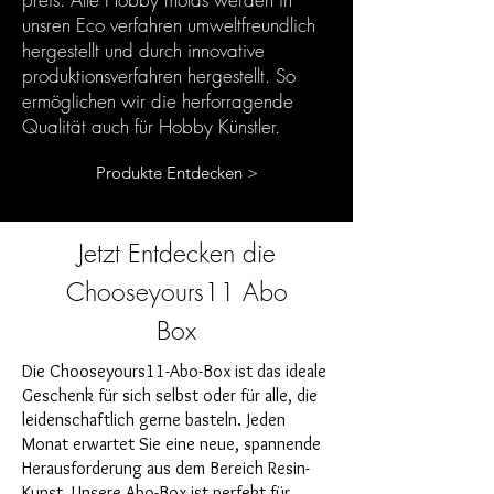
unsren Eco verfahren umweltfreundlich
hergestellt und durch innovative
produktionsverfahren hergestellt. So
ermöglichen wir die herforragende
Qualität auch für Hobby Künstler.
Produkte Entdecken >
Jetzt Entdecken die
Chooseyours11 Abo
Box
Die Chooseyours11-Abo-Box ist das ideale
Geschenk für sich selbst oder für alle, die
leidenschaftlich gerne basteln. Jeden
Monat erwartet Sie eine neue, spannende
Herausforderung aus dem Bereich Resin-
Kunst. Unsere Abo-Box ist perfekt für