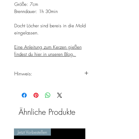
Größe: 7cm
Brenndauer: 1h 30min
Docht Löcher sind bereis in die Mold
eingelassen.
Eine Anleitung zum Kerzen gießen
findest du hier in unseren Blog.
Hinweis:
Rechnen Sie damit das Ihre
Produkte erst zu Ende der
Lieferzeiten bei Ihnen ankommen,
da das Produkt erst frisch
Ähnliche Produkte
handgefertigt wird.
Jetzt Vorbestellen