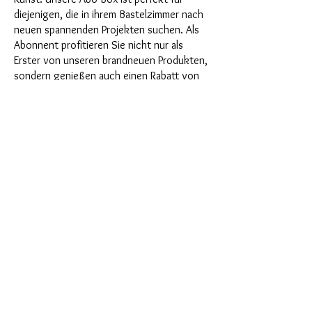
diejenigen, die in ihrem Bastelzimmer nach
neuen spannenden Projekten suchen. Als
Abonnent profitieren Sie nicht nur als
Erster von unseren brandneuen Produkten,
sondern genießen auch einen Rabatt von
bis zu 35%. Unsere Abo-Boxen sind für
ambitionierte Anfänger geignet, aber sie
sind nicht für absolute Neulinge gedacht.